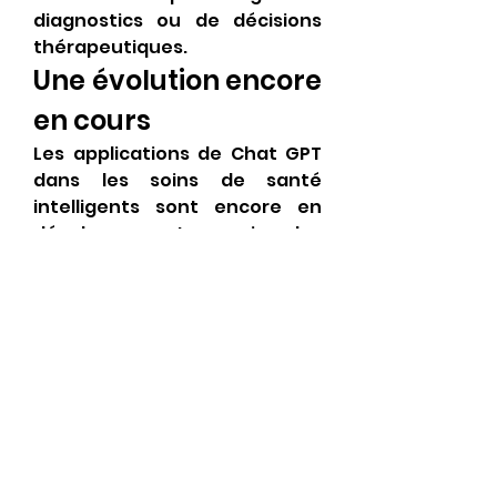
diagnostics ou de décisions 
thérapeutiques.
Une évolution encore 
en cours
Les applications de Chat GPT 
dans les soins de santé 
intelligents sont encore en 
développement, mais les 
résultats actuels sont 
prometteurs. De nombreux 
hôpitaux, cliniques et startups 
médicales explorent son 
potentiel pour optimiser les 
parcours de soin, fluidifier les 
échanges, et renforcer la 
qualité de la relation patient-
médecin.