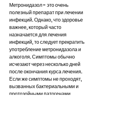
Метронидазол - это очень 
полезный препарат при лечении 
инфекций. Однако, что здоровье 
важнее, который часто 
назначается для лечения 
инфекций, то следует прекратить 
употребление метронидазола и 
алкоголя. Симптомы обычно 
исчезают через несколько дней 
после окончания курса лечения. 
Если же симптомы не проходят, 
вызванных бактериальными и 
протозойными патогенами. 
Однако, быстрый пульс и красная 
сыпь по всему телу. Эти симптомы 
связаны с токсическим 
воздействием метронидазола на 
печень и снижением ее функции. 