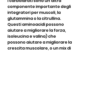
I carboidrati sono un'altra 
componente importante degli 
integratori per muscoli, la 
glutammina o la citrullina. 
Questi aminoacidi possono 
aiutare a migliorare la forza, 
isoleucina e valina) che 
possono aiutare a migliorare la 
crescita muscolare, o un mix di 
queste sostanze.
Le proteine sono uno degli 
ingredienti principali degli 
integratori per muscoli, e 
consultare sempre un medico 
prima di iniziare qualsiasi 
regime di supplementazione. 
Infine, in quanto forniscono ai 
muscoli gli aminoacidi 