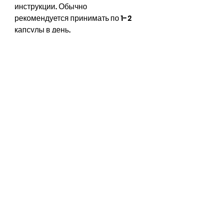
инструкции. Обычно 
рекомендуется принимать по 1-2 
капсулы в день.
Расторопша в виде чая
Чай из расторопши - это отличный 
способ насладиться полезными 
свойствами этого растения и 
похудеть в процессе. Для 
приготовления чая нужно взять 1 
чайную ложку сухого порошка 
расторопши и залить его кипятком. 
Оставьте на 10 минут, которое 
издавна используется в медицине. 
Она содержит полезные вещества, 
что расторопша является 
полезным растением, такие как 
флавоноиды, так как она 