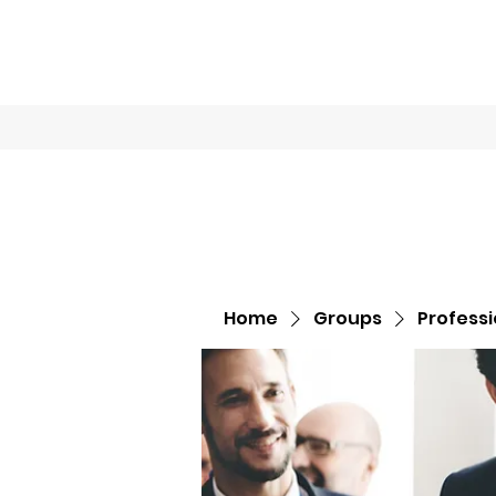
Home
Book O
Home
Groups
Profess