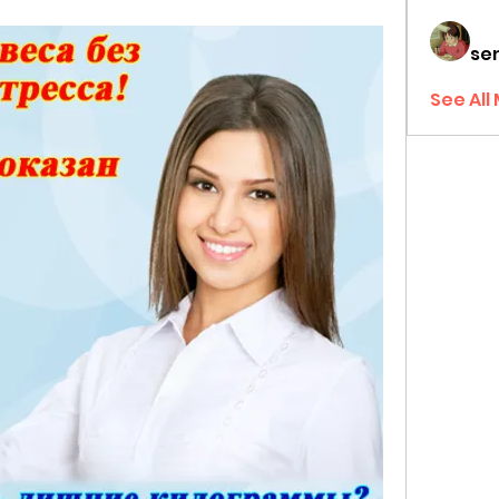
sen
See All