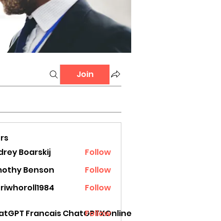
Join
rs
rey Boarskij
Follow
mothy Benson
Follow
riwhoroll1984
Follow
oroll1984
atGPT Francais ChatGPTXOnline
Follow