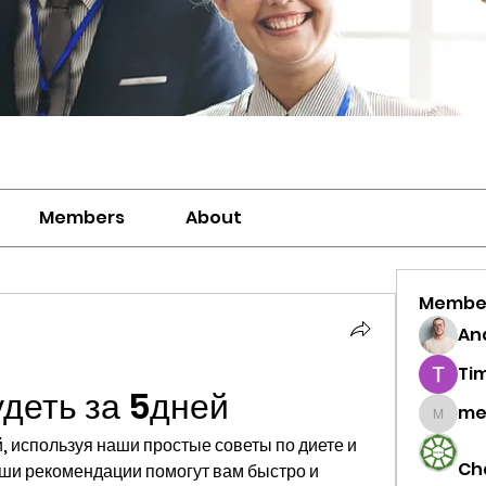
Members
About
Membe
And
Ti
удеть за 5дней
me
meriwh
й, используя наши простые советы по диете и 
Ch
и рекомендации помогут вам быстро и 