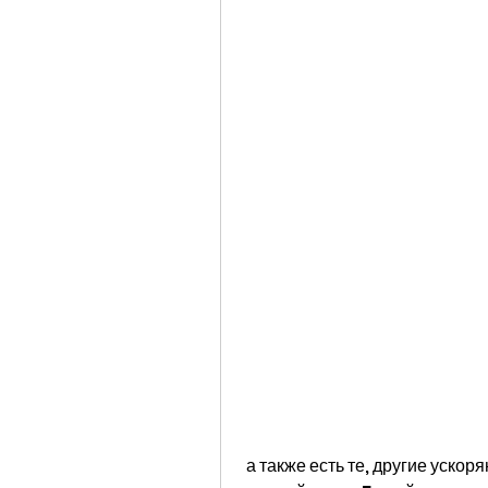
 а также есть те, другие ускоряют метаболизм, которые помогут вам сбросить 