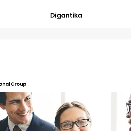
Digantika
nline
Blog
Plans & Pricing
Members
Groups
About
ional Group