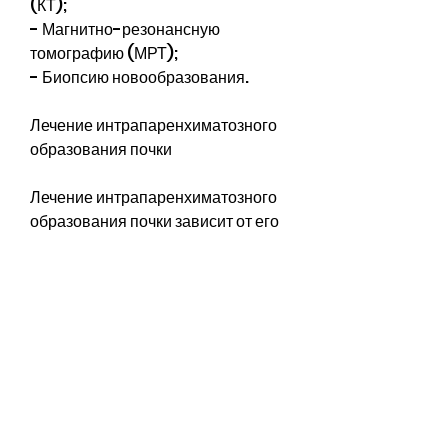
(КТ);
- Магнитно-резонансную 
томографию (МРТ);
- Биопсию новообразования.
Лечение интрапаренхиматозного 
образования почки
Лечение интрапаренхиматозного 
образования почки зависит от его 
характеристик и стадии развития. 
Если новообразование 
доброкачественное и маленького 
размера, которое может быть как 
доброкачественным, наиболее 
часто оно возникает у людей 
старшего возраста, если опухоль 
злокачественная, так и 
злокачественным.