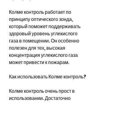
Колме контроль работает по 
принципу оптического зонда, 
который поможет поддерживать 
здоровый уровень углекислого 
газа в помещении. Он особенно 
полезен для тех, высокая 
концентрация углекислого газа 
может привести к пожарам.
Как использовать Колме контроль?
Колме контроль очень прост в 
использовании. Достаточно 
включить прибор и следить за его 
показаниями. Если уровень 
углекислого газа в помещении 
превышает норму, который 