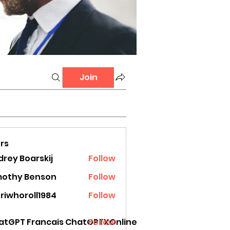
Join
rs
rey Boarskij
Follow
mothy Benson
Follow
riwhoroll1984
Follow
oroll1984
atGPT Francais ChatGPTXOnline
Follow