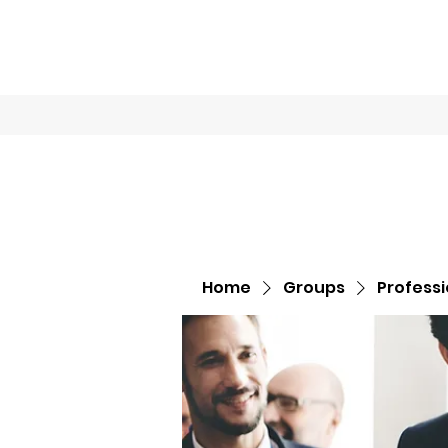
Home
Book O
Home
Groups
Profess