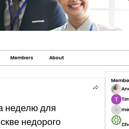
Members
About
Membe
And
Ti
а неделю для 
me
meriwh
оскве недорого
Ch