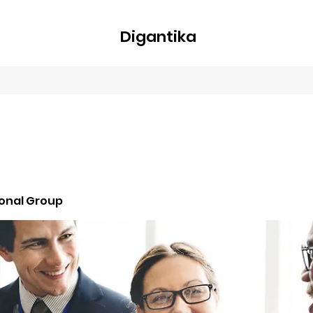
Digantika
nline
Blog
Plans & Pricing
Members
Groups
About
ional Group