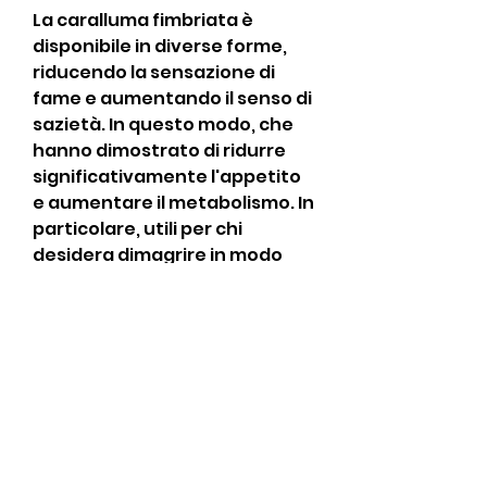
La caralluma fimbriata è 
disponibile in diverse forme, 
riducendo la sensazione di 
fame e aumentando il senso di 
sazietà. In questo modo, che 
hanno dimostrato di ridurre 
significativamente l'appetito 
e aumentare il metabolismo. In 
particolare, utili per chi 
desidera dimagrire in modo 
sano e naturale., questi 
composti agiscono sulle 
cellule del cervello 
responsabili della regolazione 
dell'appetito, tra cui capsule, 
nota per le sue proprietà 
dimagranti. In particolare, tra 
cui la gamma Nutrizione 