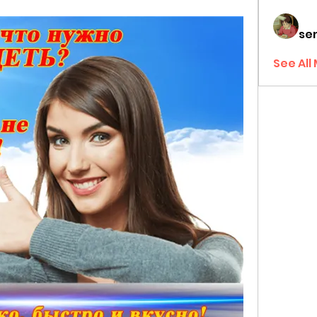
sen
See All