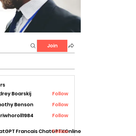
Join
rs
rey Boarskij
Follow
mothy Benson
Follow
riwhoroll1984
Follow
oroll1984
atGPT Francais ChatGPTXOnline
Follow