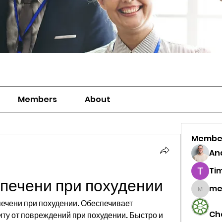
Members
About
Membe
And
Ti
 печени при похудении
me
meriwh
ечени при похудении. Обеспечивает 
Ch
ту от повреждений при похудении. Быстро и 