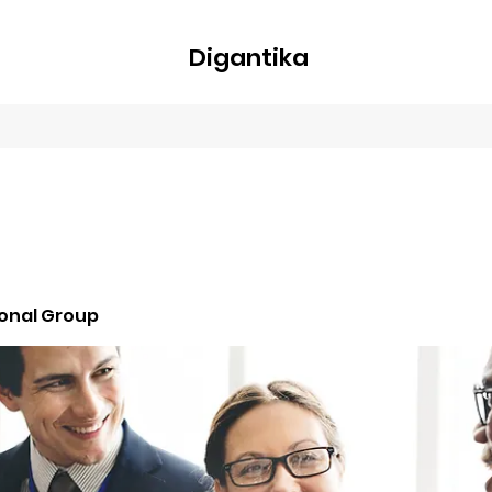
Digantika
nline
Blog
Plans & Pricing
Members
Groups
About
ional Group