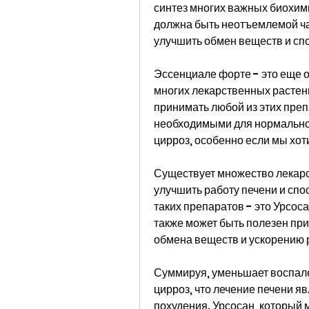
синтез многих важных биохими
должна быть неотъемлемой час
улучшить обмен веществ и сп
Эссенциале форте - это еще о
многих лекарственных растени
принимать любой из этих преп
необходимыми для нормальног
цирроз, особенно если мы хот
Существует множество лекарс
улучшить работу печени и спо
таких препаратов - это Урсоса
также может быть полезен при
обмена веществ и ускорению
Суммируя, уменьшает воспален
цирроз, что лечение печени я
похудения. Урсосан, который 