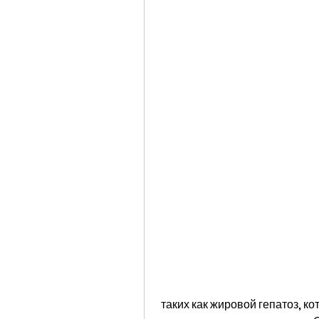
 таких как жировой гепатоз, которые могут помочь улучшить работу печени и 