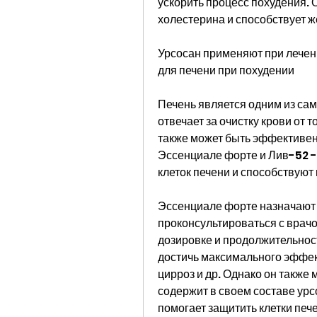
ускорить процесс похудения. 
холестерина и способствует 
Урсосан применяют при лечен
для печени при похудении
Печень является одним из сам
отвечает за очистку крови от т
также может быть эффективен
Эссенциале форте и Лив-52 -
клеток печени и способствуют
Эссенциале форте назначают 
проконсультироваться с врачо
дозировке и продолжительност
достичь максимального эффект
цирроз и др. Однако он также 
содержит в своем составе урс
помогает защитить клетки печ