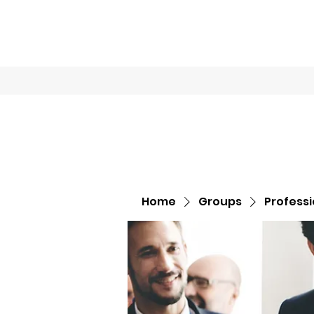
Home
Book O
Home
Groups
Profess