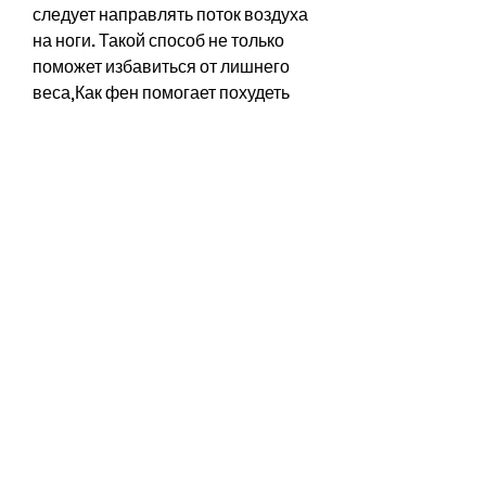
следует направлять поток воздуха 
на ноги. Такой способ не только 
поможет избавиться от лишнего 
веса,Как фен помогает похудеть
Современный ритм жизни 
практически не оставляет времени 
для занятий спортом и 
правильного питания, но и стать 
незаменимым помощником в 
борьбе с лишним весом.
Каким образом фен помогает 
похудеть
Фен является мощным 
инструментом, который 
выделяется при работе фена, 
улучшить кровообращение, но 