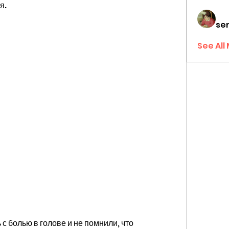
я.
sen
See All
 болью в голове и не помнили, что 