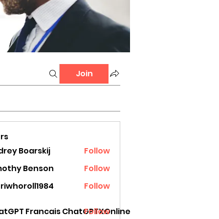
Join
rs
rey Boarskij
Follow
mothy Benson
Follow
riwhoroll1984
Follow
oroll1984
atGPT Francais ChatGPTXOnline
Follow