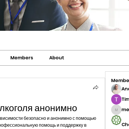
Members
About
Membe
And
Ti
алкоголя анонимно
me
meriwh
ависимости безопасно и анонимно с помощью 
Ch
рофессиональную помощь и поддержку в 