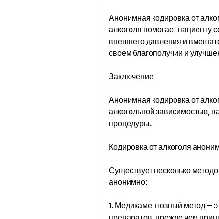
Анонимная кодировка от алког
алкоголя помогает пациенту с
внешнего давления и вмешател
своем благополучии и улучшен
Заключение
Анонимная кодировка от алког
алкогольной зависимостью, п
процедуры.
Кодировка от алкоголя анони
Существует несколько методов
анонимно:
1. Медикаментозный метод – э
препаратов, прежде чем прин