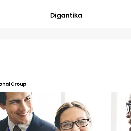
Digantika
nline
Blog
Plans & Pricing
Members
Groups
About
ional Group