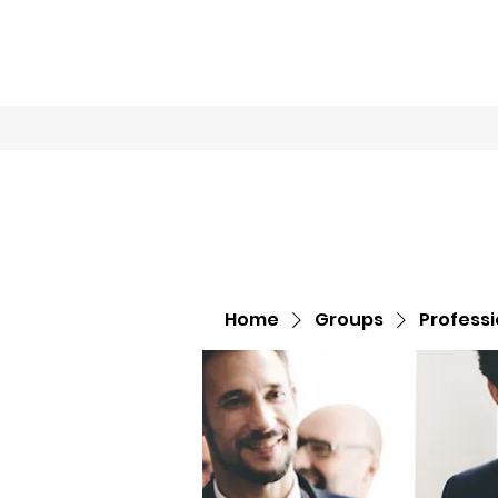
Home
Book O
Home
Groups
Profess